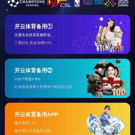
透气的材料如皮革，有利于共振频率向高频方向移动。
上一篇：
机械加工车间为什么要安装油雾净化器呢？
下一篇：
油烟净化器的安装需要注意哪些细节？
关注微信
版权所有 © 2025 ky体育平台
备案号：京ICP备09114731号-4
技术支持：
环保在线
管理登陆
sitemap.xml
米兰平台
|
米兰网页版
|
安博首页_安博(中国)
|
OD在线登录官网
|
乐鱼
官方网站
|
九游网页版·官方端入口
|
开云在线平台
|
九游·体育
（jiuyou.com）官方网站
|
九游平台
|