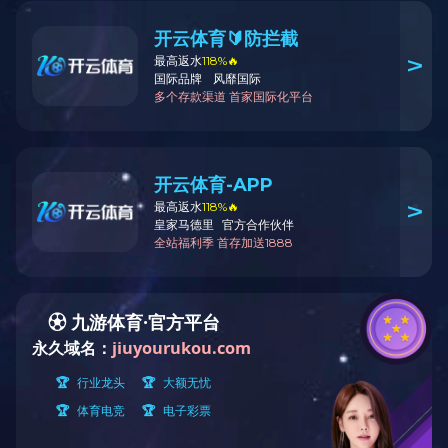
浅析油烟净化器安装与使用注意事项
更新时间：2018-08-23 点击次数：6351
油烟净化器安装注意事项
为保证设备的净化效率，各风管的接驳处需采取防漏风措
施。
为保证设备的净化效率，与设备出入风口连接的变径风管要
尽量平顺，必须安装长度比管径大4倍以上的直管，并采用平顺
的管道来连接。设备运行时受到振动将不能正常工作，所以设备
和风机的风管连接时必须采用软连接。