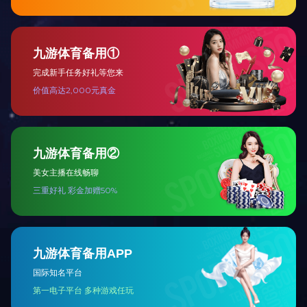
6、设备应工作在负风压状态，为保证设备的传染效力。即
风机必须设在装备的前面。
7、由统一的抽风机抽风的时辰，当多台设备并联使用。也
必须保证分配给各台设备处理风量的比例靠近他打算处理风量的
比例。
8、应加装防雨、遮阳的遮阳篷，室外装配时。省得影响装
备的正常操纵寿命以及增加毋庸要的维护用度。
上一篇：
浅析油烟净化器日常清洁
下一篇：
油雾净化器的使用是非常有必要的