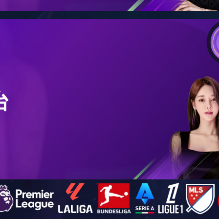
油烟净化器？三个步骤轻松解决
出好的热处理油烟净化器？三个步
更新时间：2024-10-14 点击次数：2068