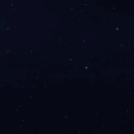
下一篇：
浅述车库尾气净化器各组成结构起到的作用
08901
关注微信
咨询
您用心服务
4055
技术支持：
环保在线
管理登陆
sitemap.xml
com）官方网站
|
九游平台
|