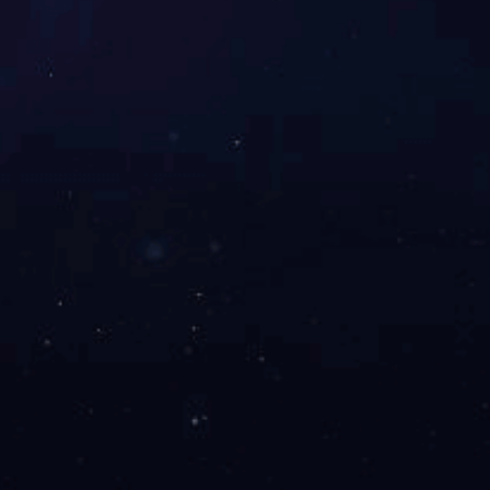
158110
们
联系方式
欢迎您的
在线留言
我们将竭尽全力为
ky体育(中国)
49723
官方网站
|
九游网页版·官方端入口
|
开云在线平台
|
九游·体育（jiuyou.