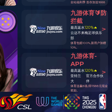
骤轻松解决