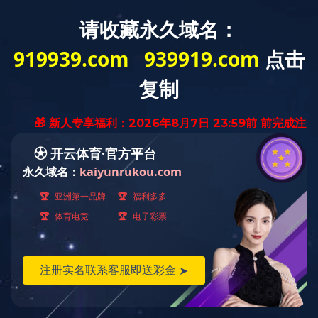
“/”应用程序中的服务器错误。
从客户端(:)中检测到有潜在危险的 Request.Path
值。
说明:
执行当前 Web 请求期间，出现未经处理的异常。请检查堆栈跟踪信息，以了解有关
该错误以及代码中导致错误的出处的详细信息。
异常详细信息:
System.Web.HttpException: 从客户端(:)中检测到有潜在危险的
Request.Path 值。
源错误:
执行当前 Web 请求期间生成了未经处理的异常。可以使用下面的异常堆栈跟踪信息确定有关异常原因和发
生位置的信息。
堆栈跟踪:
[HttpException (0x80004005): 从
客户端(:)中检测到有潜在危险的 
Request.Path 值。]

System.Web.HttpRequest.Validate